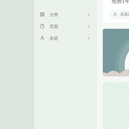
免费1
关于我
分类
凛晟
留言本
页面
52
关于
友链
12
时光机
学无止境
0
留言机
Zs's Blog
4
文章归档
满心Hrn
1
朋友圈
SkyWT
18
作品
29
5