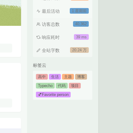
最后活动
1 星期前
访客总数
40,362
响应耗时
39 ms
全站字数
20.24 万
标签云
高中
生活
主题
博客
Typecho
代码
项目
💕Favorite person