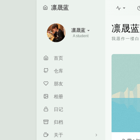
凛晟蓝
凛晟蓝
凛晟蓝
A student
我愿作一缕白
首页
仓库
朋友
相册
日记
归档
关于