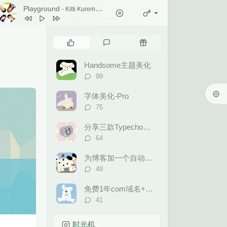
1
Ticket (Day Trip)
Playground
- Kitti Kuremanee
Chookiat Sakveerakul / August Band
2
A Smile That I Would Never See
Again
Kitti Kuremanee
3
Playground
Kitti Kuremanee
热
最
随
4
Old Chinese Song
Kitti Kuremanee
门
新
机
文
评
文
5
淤青
刘昊霖
Handsome主题美化
章
论
章
评
99
6
我可以坐你旁边吗
厘小白
论
数：
7
For You To Be Here
Tom Rosenthal
字体美化-Pro
评
75
8
情人知己
叶蒨文
论
数：
9
当初就不该学php
黄灰红
分享三款Typecho后台模板
评
64
论
数：
为博客加一个自动更新的60S早报
评
49
论
数：
免费1年com域名+永久免费的虚拟主机合集
评
41
论
数：
时光机