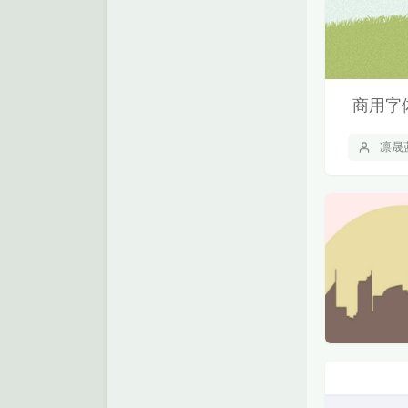
商用字
凛晟