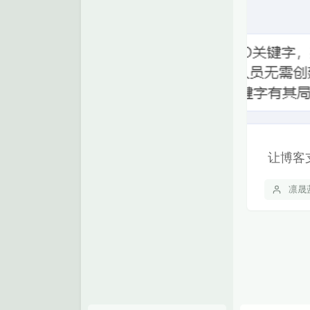
让博客
凛晟