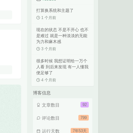
打算换系统和主题了
1 个月前
现在的状态 不是不开心 也不
是难过 就是一种淡淡的无能
为力和麻木感
3 个月前
很多时候 我想证明给一万个
人看 到后来发现 有一人懂我
便足够了
4 个月前
博客信息
文章数目
92
评论数目
799
运行天数
7年53天