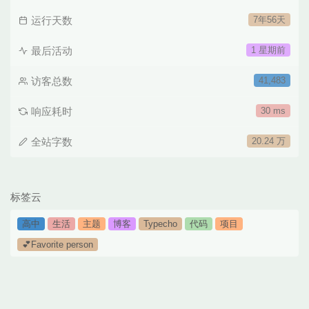
运行天数
7年56天
最后活动
1 星期前
访客总数
41,483
响应耗时
30 ms
全站字数
20.24 万
标签云
高中
生活
主题
博客
Typecho
代码
项目
💕Favorite person