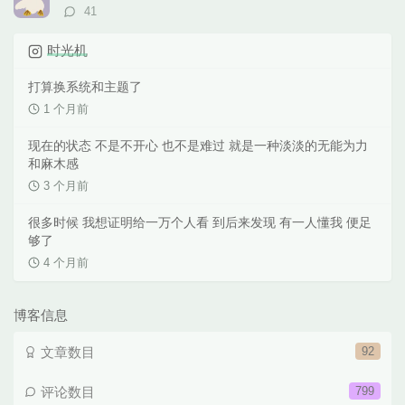
评
41
论
数：
时光机
打算换系统和主题了
1 个月前
现在的状态 不是不开心 也不是难过 就是一种淡淡的无能为力
和麻木感
3 个月前
很多时候 我想证明给一万个人看 到后来发现 有一人懂我 便足
够了
4 个月前
博客信息
文章数目
92
评论数目
799