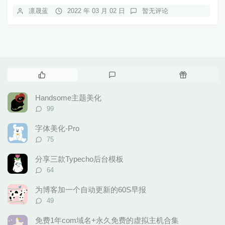
凛晟蓝
2022 年 03 月 02 日
暂无评论
热
最
随
门
新
机
文
评
文
Handsome主题美化
章
论
章
评
99
论
数：
字体美化-Pro
评
75
论
数：
分享三款Typecho后台模板
评
64
论
数：
为博客加一个自动更新的60S早报
评
49
论
数：
免费1年com域名+永久免费的虚拟主机合集