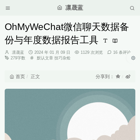
凛晟蓝
OhMyWeChat微信聊天数据备
份与年度数据报告工具
博
发
凛晟蓝
2024 年 01 月 09 日
1129 次浏览
16 条评论
主：
布
分
279字数
默认文章
技巧杂烩
时
类：
间：
首页
正文
分享到：