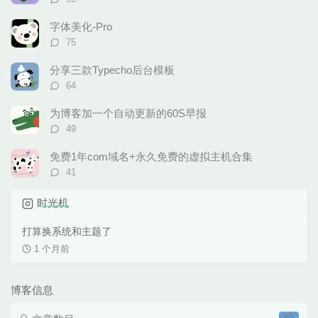
论
数：
字体美化-Pro
评
75
论
数：
分享三款Typecho后台模板
评
64
论
数：
为博客加一个自动更新的60S早报
评
49
论
数：
免费1年com域名+永久免费的虚拟主机合集
评
41
论
数：
时光机
打算换系统和主题了
1 个月前
博客信息