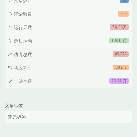
文章数目
92
评论数目
799
运行天数
7年53天
最后活动
1 星期前
访客总数
40,373
响应耗时
39 ms
全站字数
20.24 万
文章标签
暂无标签