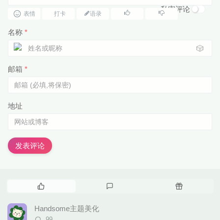
私密评论
表情
打卡
语录
名称
*
🎲
邮箱
*
地址
发表评论
热
最
随
门
新
机
文
评
文
Handsome主题美化
章
论
章
评
99