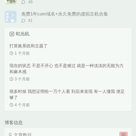
评
49
论
数：
免费1年com域名+永久免费的虚拟主机合集
评
41
论
数：
时光机
打算换系统和主题了
1 个月前
现在的状态 不是不开心 也不是难过 就是一种淡淡的无能为力
和麻木感
3 个月前
很多时候 我想证明给一万个人看 到后来发现 有一人懂我 便足
够了
4 个月前
博客信息
文章数目
92