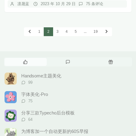
凛晟蓝
2023 年 10 月 29 日
75 条评论
1
2
3
4
5
...
19
热
最
随
门
新
机
文
评
文
Handsome主题美化
章
论
章
评
99
论
数：
字体美化-Pro
评
75
论
数：
分享三款Typecho后台模板
评
64
论
数：
为博客加一个自动更新的60S早报