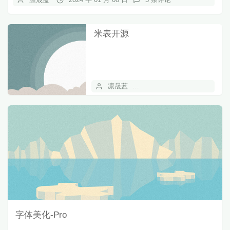
米表开源
凛晟蓝
2023 年 11 月 06 日
1
字体美化-Pro