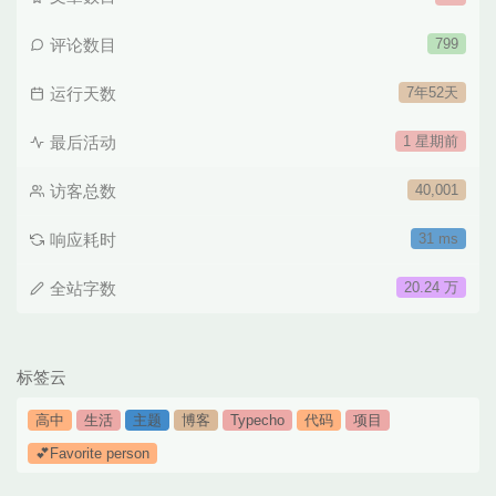
评论数目
799
运行天数
7年52天
最后活动
1 星期前
访客总数
40,001
响应耗时
31 ms
全站字数
20.24 万
标签云
高中
生活
主题
博客
Typecho
代码
项目
💕Favorite person