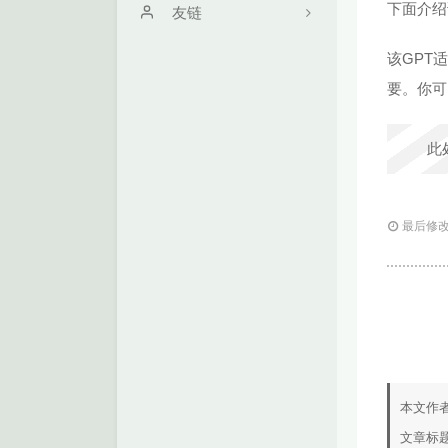
下面介绍
关于
友链
时光机
学无止境
该GPT
要。你可
留言机
Zs's Blog
文章归档
满心Hrn
此
朋友圈
SkyWT
作品
最后修改：
本文作
文章标