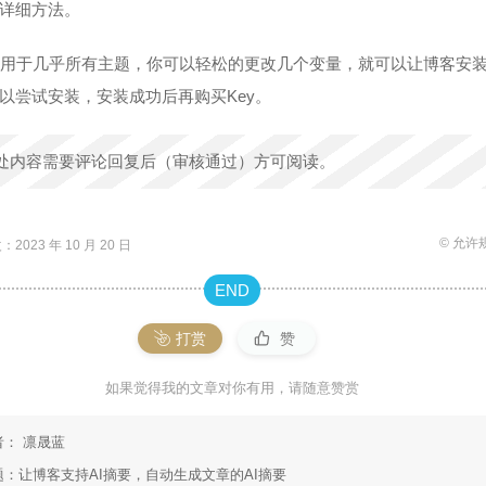
详细方法。
适用于几乎所有主题，你可以轻松的更改几个变量，就可以让博客安装
以尝试安装，安装成功后再购买Key。
处内容需要评论回复后（审核通过）方可阅读。
© 允许
2023 年 10 月 20 日
END
打赏
赞
如果觉得我的文章对你有用，请随意赞赏
者：
凛晟蓝
题：
让博客支持AI摘要，自动生成文章的AI摘要