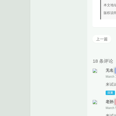
本文地
版权说
上一篇
18 条评论
无名
March 
来试
回复
老孙
March 
来试