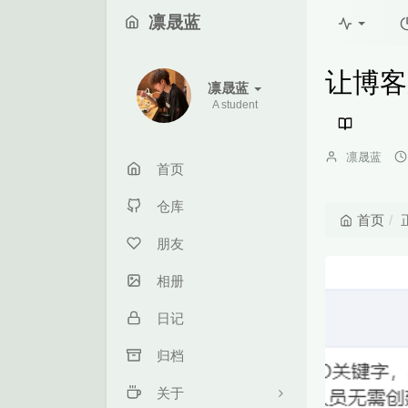
凛晟蓝
让博客
凛晟蓝
A student
博
凛晟蓝
首页
主：
仓库
首页
朋友
相册
日记
归档
关于