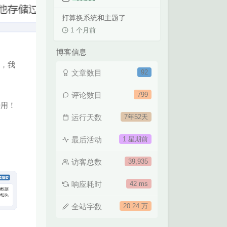
打算换系统和主题了
1 个月前
博客信息
中，我
文章数目
92
评论数目
799
接用！
运行天数
7年52天
最后活动
1 星期前
访客总数
39,935
响应耗时
42 ms
全站字数
20.24 万