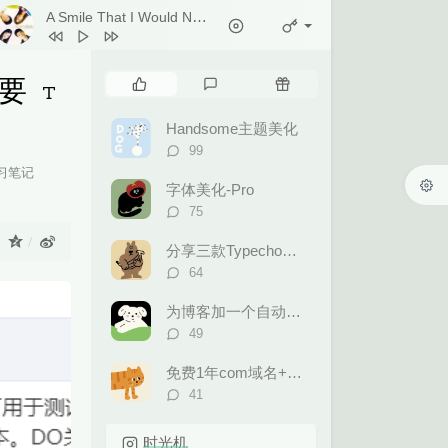
1
Ticket (Day Trip)
Playground
- Kitti Kuremanee
Chookiat Sakveerakul / August Band
2
A Smile That I Would Never See
Again
Kitti Kuremanee
3
Playground
Kitti Kuremanee
热
最
随
摘要
4
Old Chinese Song
Kitti Kuremanee
门
新
机
文
评
文
5
淤青
刘昊霖
Handsome主题美化
章
论
章
评
99
6
我可以坐你旁边吗
厘小白
论
习笔记
数：
7
For You To Be Here
Tom Rosenthal
字体美化-Pro
：
评
75
8
情人知己
叶蒨文
论
：
数：
9
当初就不该学php
黄灰红
分享三款Typecho后台模板
评
64
论
数：
为博客加一个自动更新的60S早报
评
49
论
数：
免费1年com域名+永久免费的虚拟主机合集
评
41
论
数：
时光机