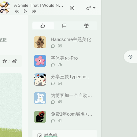
A Smile That I Would Never See Again
- Kitti Kuremanee
1
Ticket (Day Trip)
Chookiat Sakveerakul / August Band
2
A Smile That I Would Never See
热
最
随
Again
Kitti Kuremanee
3
Playground
Kitti Kuremanee
门
新
机
文
评
文
4
Old Chinese Song
Kitti Kuremanee
Handsome主题美化
笔记
章
论
章
评
99
5
淤青
刘昊霖
论
数：
字体美化-Pro
6
我可以坐你旁边吗
厘小白
：
评
75
7
For You To Be Here
Tom Rosenthal
论
数：
分享三款Typecho后台模板
8
情人知己
叶蒨文
评
64
9
当初就不该学php
黄灰红
论
数：
为博客加一个自动更新的60S早报
评
49
论
数：
免费1年com域名+永久免费的虚拟主机合集
评
41
论
数：
时光机