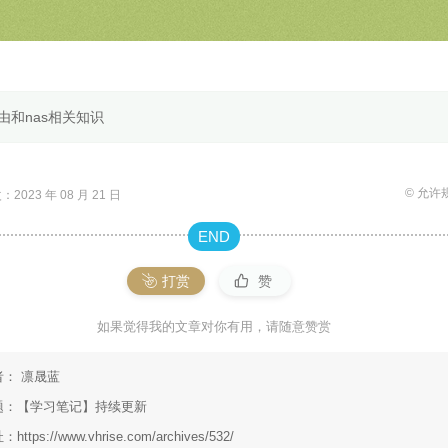
由和nas相关知识
© 允许
2023 年 08 月 21 日
END
打赏
赞
如果觉得我的文章对你有用，请随意赞赏
者：
凛晟蓝
题：
【学习笔记】持续更新
址：
https://www.vhrise.com/archives/532/