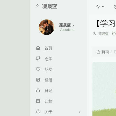
凛晟蓝
【学习
凛晟蓝
A student
博
凛晟蓝
主：
首页
首页
仓库
朋友
相册
日记
归档
关于