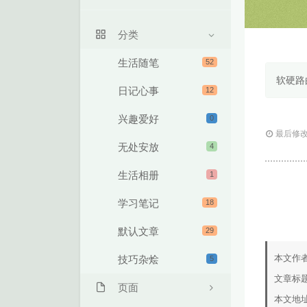
关于我
分类
留言本
生活随笔
52
软硬路
日记心事
12
兴趣爱好
0
最后修改：
无处安放
4
生活相册
1
学习笔记
18
默认文章
29
本文作
技巧杂烩
5
文章标
页面
本文地