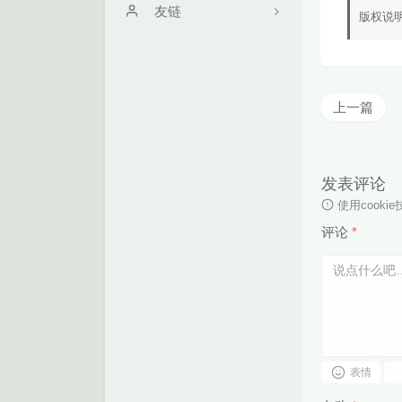
关于
友链
版权说
时光机
学无止境
留言机
Zs's Blog
上一篇
文章归档
满心Hrn
朋友圈
SkyWT
发表评论
作品
使用cook
评论
*
表情