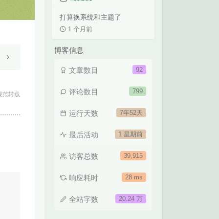
打算换系统和主题了
1 个月前
博客信息
文章数目
92
评论数目
799
规范转载
运行天数
7年52天
最后活动
1 星期前
访客总数
39,915
响应耗时
28 ms
全站字数
20.24 万