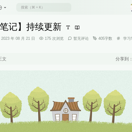
笔记】持续更新
发
分
2023 年 08 月 21 日
175 次浏览
暂无评论
405字数
学习
布
类：
时
间：
正文
分享到