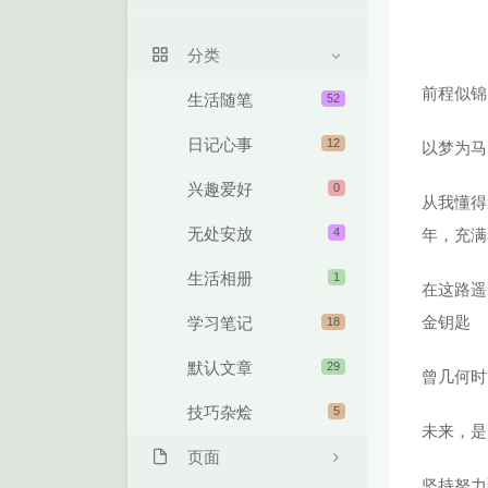
关于我
分类
留言本
前程似锦
生活随笔
52
日记心事
12
以梦为马
兴趣爱好
0
从我懂得
无处安放
4
年，充满
生活相册
1
在这路遥
金钥匙
学习笔记
18
默认文章
29
曾几何时
技巧杂烩
5
未来，是
页面
坚持努力