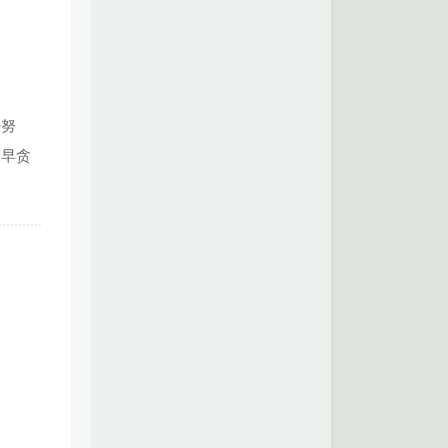
去努
起早贪