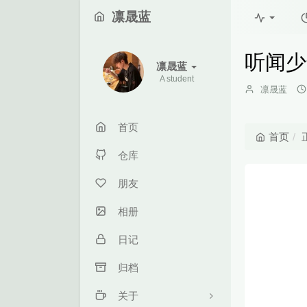
凛晟蓝
听闻少
凛晟蓝
A student
博
凛晟蓝
主：
首页
首页
仓库
朋友
相册
日记
归档
关于