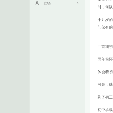
关于
友链
时，何谈
时光机
学无止境
十几岁的
留言机
Zs's Blog
们仅有的
文章归档
满心Hrn
朋友圈
SkyWT
回首我初
作品
两年前怀
体会着初
可是，殊
到了初三
初中承载