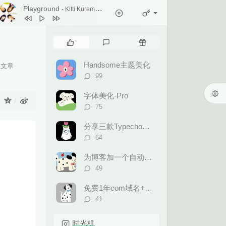
1
Ticket (Day Trip)
Playground
- Kitti Kuremanee
Chookiat Sakveerakul / August Band
2
A Smile That I Would Never See
Again
Kitti Kuremanee
3
Playground
Kitti Kuremanee
热
最
随
4
Old Chinese Song
Kitti Kuremanee
门
新
机
文
评
文
5
淤青
刘昊霖
Handsome主题美化
认文章
章
论
章
评
99
6
我可以坐你旁边吗
厘小白
论
数：
7
For You To Be Here
Tom Rosenthal
字体美化-Pro
：
评
75
8
情人知己
叶蒨文
论
数：
9
当初就不该学php
黄灰红
分享三款Typecho后台模板
评
64
论
数：
为博客加一个自动更新的60S早报
评
49
论
数：
免费1年com域名+永久免费的虚拟主机合集
评
41
论
数：
时光机