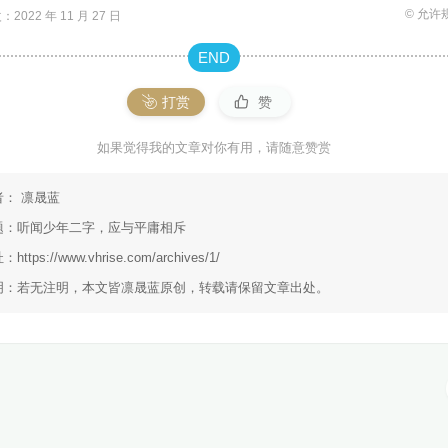
© 允许
2022 年 11 月 27 日
END
打赏
赞
如果觉得我的文章对你有用，请随意赞赏
者：
凛晟蓝
题：
听闻少年二字，应与平庸相斥
址：
https://www.vhrise.com/archives/1/
明：若无注明，本文皆
凛晟蓝
原创，转载请保留文章出处。