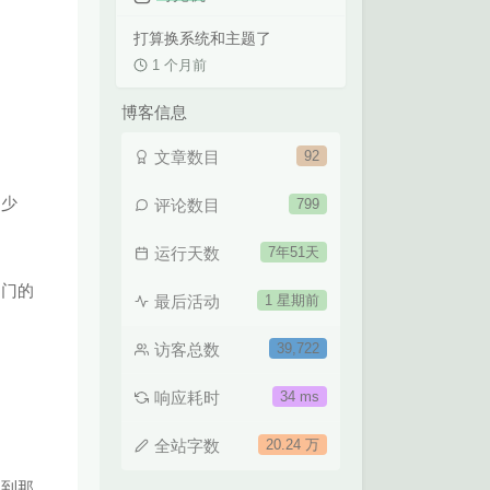
打算换系统和主题了
1 个月前
博客信息
文章数目
92
，少
评论数目
799
运行天数
7年51天
之门的
最后活动
1 星期前
访客总数
39,722
响应耗时
34 ms
全站字数
20.24 万
。到那