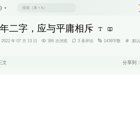
年二字，应与平庸相斥
发
分
2022 年 07 月 13 日
385 次浏览
3 条评论
1439字数
默
布
类：
时
间：
正文
分享到