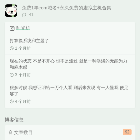
数：
免费1年com域名+永久免费的虚拟主机合集
评
41
论
数：
时光机
打算换系统和主题了
1 个月前
现在的状态 不是不开心 也不是难过 就是一种淡淡的无能为力
和麻木感
3 个月前
很多时候 我想证明给一万个人看 到后来发现 有一人懂我 便足
够了
4 个月前
博客信息
文章数目
92