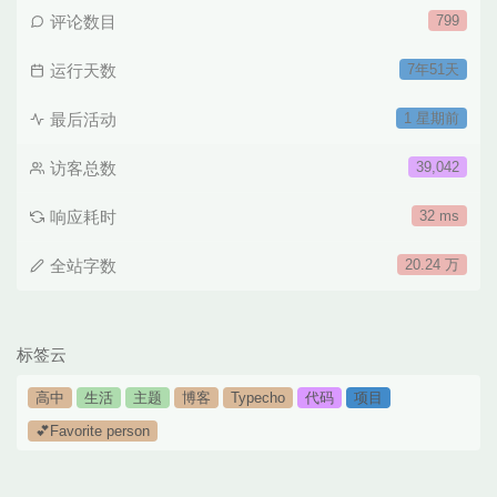
评论数目
799
运行天数
7年51天
最后活动
1 星期前
访客总数
39,042
响应耗时
32 ms
全站字数
20.24 万
标签云
高中
生活
主题
博客
Typecho
代码
项目
💕Favorite person