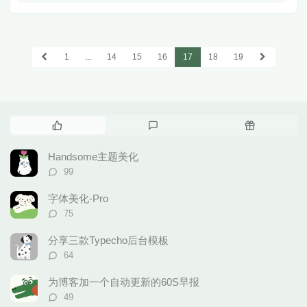
1
...
14
15
16
17
18
19
热
最
随
门
新
机
文
评
文
Handsome主题美化
章
论
章
评
99
论
数：
字体美化-Pro
评
75
论
数：
分享三款Typecho后台模板
评
64
论
数：
为博客加一个自动更新的60S早报
评
49
论