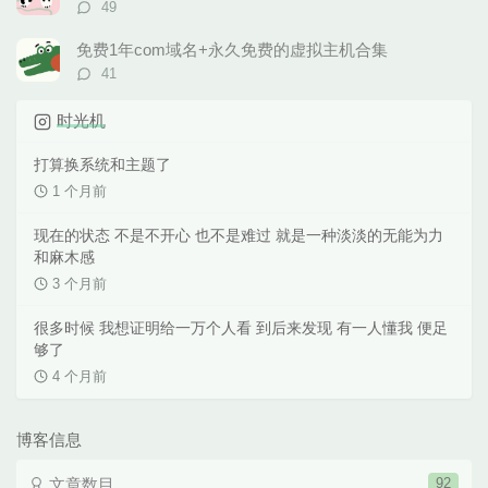
评
49
论
数：
免费1年com域名+永久免费的虚拟主机合集
评
41
论
数：
时光机
打算换系统和主题了
1 个月前
现在的状态 不是不开心 也不是难过 就是一种淡淡的无能为力
和麻木感
3 个月前
很多时候 我想证明给一万个人看 到后来发现 有一人懂我 便足
够了
4 个月前
博客信息
文章数目
92