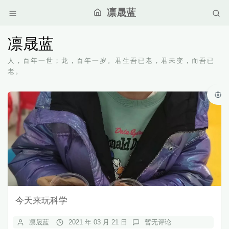
凛晟蓝
凛晟蓝
人，百年一世；龙，百年一岁。君生吾已老，君未变，而吾已
老。
今天来玩科学
凛晟蓝
2021 年 03 月 21 日
暂无评论