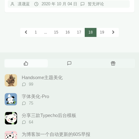
凛晟蓝
2020 年 10 月 04 日
暂无评论
1
...
15
16
17
18
19
热
最
随
门
新
机
文
评
文
Handsome主题美化
章
论
章
评
99
论
数：
字体美化-Pro
评
75
论
数：
分享三款Typecho后台模板
评
64
论
数：
为博客加一个自动更新的60S早报