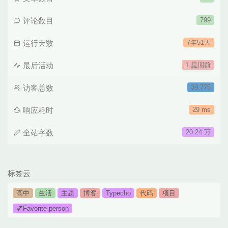
评论数目
799
运行天数
7年51天
最后活动
1 星期前
访客总数
39,775
响应耗时
29 ms
全站字数
20.24 万
标签云
高中
生活
主题
博客
Typecho
代码
项目
💕Favorite person