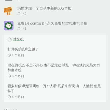
论
数：
为博客加一个自动更新的60S早报
评
49
论
数：
免费1年com域名+永久免费的虚拟主机合集
评
41
论
数：
时光机
打算换系统和主题了
1 个月前
现在的状态 不是不开心 也不是难过 就是一种淡淡的无能为力
和麻木感
3 个月前
很多时候 我想证明给一万个人看 到后来发现 有一人懂我 便足
够了
4 个月前