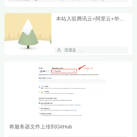
本站入驻腾讯云+阿里云+华为云+CSDN等平台
凛晟蓝
2023 年 01 月 04 日
2
将服务器文件上传到GitHub