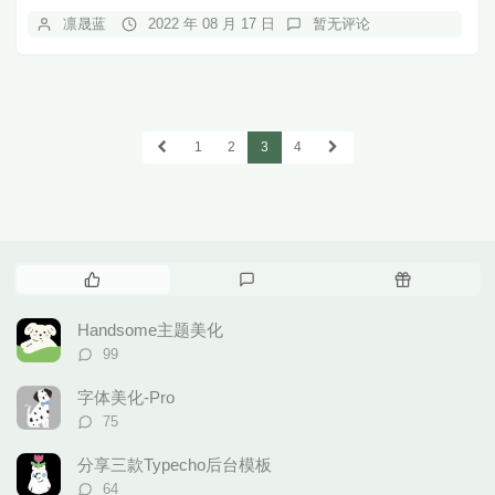
凛晟蓝
2022 年 08 月 17 日
暂无评论
1
2
3
4
热
最
随
门
新
机
文
评
文
Handsome主题美化
章
论
章
评
99
论
数：
字体美化-Pro
评
75
论
数：
分享三款Typecho后台模板
评
64