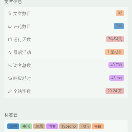
博客信息
文章数目
92
评论数目
799
运行天数
7年54天
最后活动
1 星期前
访客总数
40,709
响应耗时
43 ms
全站字数
20.24 万
标签云
高中
生活
主题
博客
Typecho
代码
项目