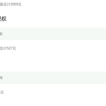
器总计2059元
授权
权
总计527元
用
6元