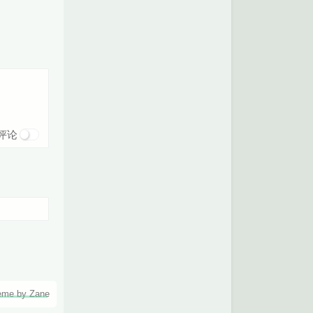
评论
eme by Zane