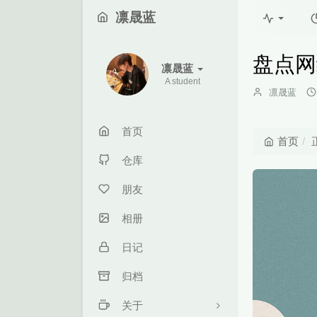
凛晟蓝
盘点网
凛晟蓝
A student
博
凛晟蓝
主：
首页
首页
仓库
朋友
相册
日记
归档
关于