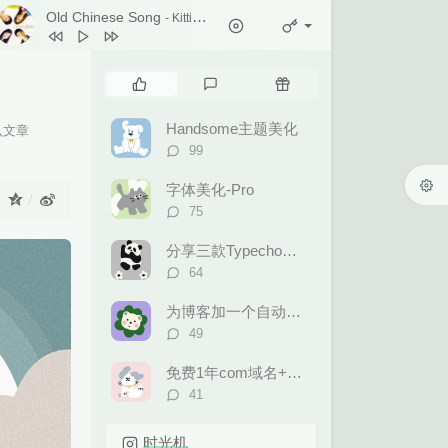
Chookiat Sakveerakul / August Band
Old Chinese Song
- Kitti Kuremanee
2
A Smile That I Would Never See
Again
Kitti Kuremanee
3
Playground
Kitti Kuremanee
热
最
随
4
Old Chinese Song
Kitti Kuremanee
门
新
机
5
淤青
刘昊霖
文
评
文
Handsome主题美化
认文章
6
我可以坐你旁边吗
章
厘小白
论
章
评
99
论
7
For You To Be Here
Tom Rosenthal
数：
字体美化-Pro
：
8
情人知己
叶蒨文
评
75
论
9
当初就不该学php
黄灰红
数：
分享三款Typecho后台模板
评
64
论
数：
为博客加一个自动更新的60S早报
评
49
论
数：
免费1年com域名+永久免费的虚拟主机合集
评
41
论
数：
时光机