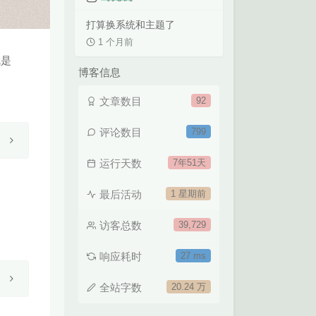
打算换系统和主题了
1 个月前
就是
博客信息
文章数目
92
评论数目
799
运行天数
7年51天
最后活动
1 星期前
访客总数
39,729
响应耗时
27 ms
全站字数
20.24 万