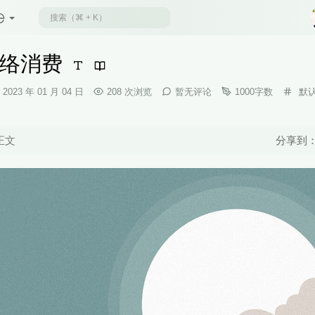
络消费
发
分
2023 年 01 月 04 日
208 次浏览
暂无评论
1000字数
默
布
类：
时
间：
正文
分享到