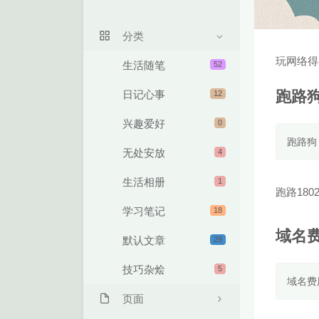
关于我
分类
留言本
玩网络得
生活随笔
52
跑路
日记心事
12
兴趣爱好
0
跑路狗
无处安放
4
生活相册
1
跑路180
学习笔记
18
域名
默认文章
29
技巧杂烩
5
域名费
页面