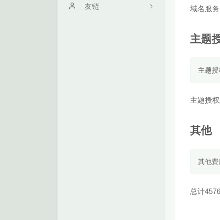
关于
友链
域名服务
时光机
学无止境
主题
留言机
Zs's Blog
文章归档
满心Hrn
主题授
朋友圈
SkyWT
主题授权
作品
其他
其他费
总计457