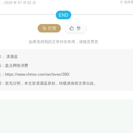
© 允许
2026 年 07 月 02 日
END
打赏
赞
如果觉得我的文章对你有用，请随意赞赏
者：
凛晟蓝
题：
盘点网络消费
址：
https://www.vhrise.com/archives/390/
明：若无注明，本文皆
凛晟蓝
原创，转载请保留文章出处。