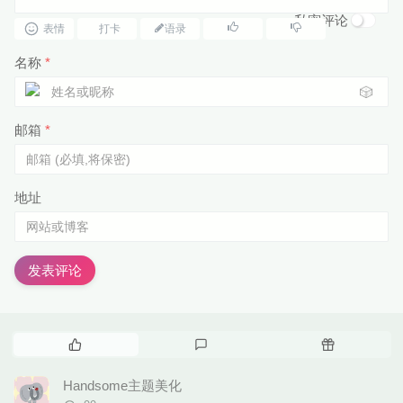
私密评论
表情
打卡
语录
名称
*
🎲
邮箱
*
地址
发表评论
热
最
随
门
新
机
文
评
文
Handsome主题美化
章
论
章
评