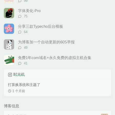
99
论
数：
字体美化-Pro
评
75
论
数：
分享三款Typecho后台模板
评
64
论
数：
为博客加一个自动更新的60S早报
评
49
论
数：
免费1年com域名+永久免费的虚拟主机合集
评
41
论
数：
时光机
打算换系统和主题了
1 个月前
博客信息