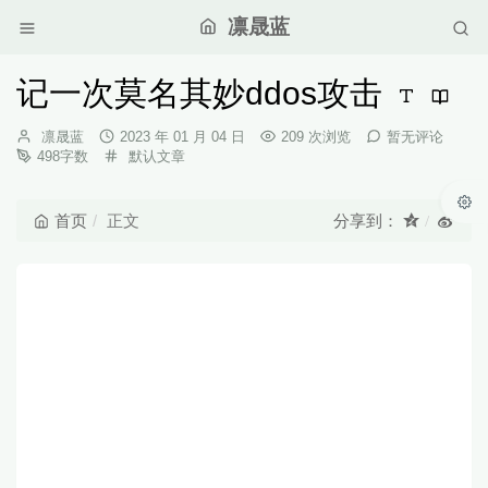
凛晟蓝
记一次莫名其妙ddos攻击
博
发
凛晟蓝
2023 年 01 月 04 日
209 次浏览
暂无评论
主：
布
分
498字数
默认文章
时
类：
间：
首页
正文
分享到：