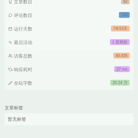
文章数目
92
评论数目
799
运行天数
7年53天
最后活动
1 星期前
访客总数
40,435
响应耗时
27 ms
全站字数
20.24 万
文章标签
暂无标签