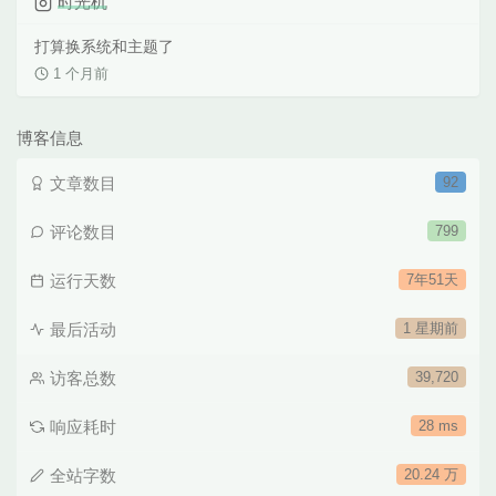
时光机
打算换系统和主题了
1 个月前
博客信息
文章数目
92
评论数目
799
运行天数
7年51天
最后活动
1 星期前
访客总数
39,720
响应耗时
28 ms
全站字数
20.24 万