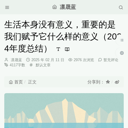
凛晟蓝
生活本身没有意义，重要的是
我们赋予它什么样的意义（202
4年度总结）
博
发
凛晟蓝
2025 年 02 月 11 日
2976 次浏览
暂无评论
主：
布
分
4117字数
默认文章
时
类：
间：
首页
正文
分享到：