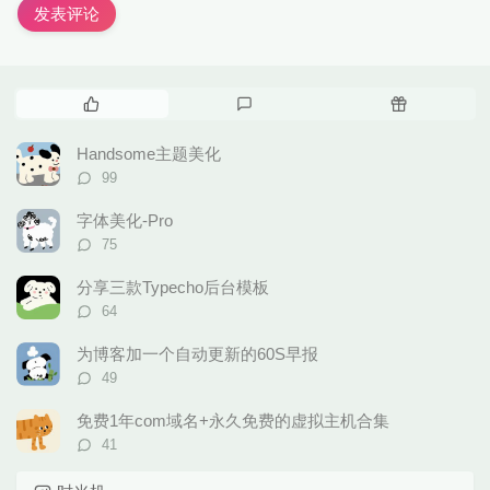
发表评论
热
最
随
门
新
机
文
评
文
Handsome主题美化
章
论
章
评
99
论
数：
字体美化-Pro
评
75
论
数：
分享三款Typecho后台模板
评
64
论
数：
为博客加一个自动更新的60S早报
评
49
论
数：
免费1年com域名+永久免费的虚拟主机合集
评
41
论
数：