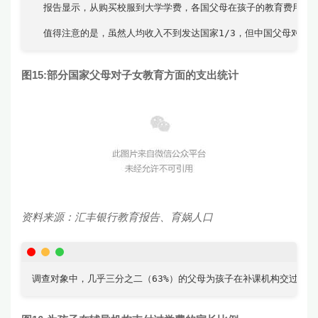
  报告显示，从购买校服到大学学费，各国父母在孩子的教育费用上花
  值得注意的是，虽然人均收入不到发达国家1/3，但中国父母对
图15:部分国家父母对子女教育方面的支出统计
资料来源：汇丰银行教育报告、育娲人口
调查对象中，几乎三分之二（63%）的父母为孩子在补课机构交过学费。