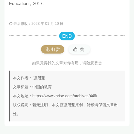
Education，2017.
最后修改：2023 年 01 月 10 日
END
打赏
赞
如果觉得我的文章对你有用，请随意赞赏
本文作者：
凛晟蓝
文章标题：
中国的教育
本文地址：
https://www.vhrise.com/archives/448/
版权说明：若无注明，本文皆
凛晟蓝
原创，转载请保留文章出
处。