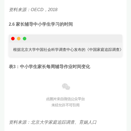
资料来源：OECD，2018
2.6 家长辅导中小学生学习的时间
根据北京大学中国社会科学调查中心发布的《中国家庭追踪调查》数据计算
表3：中小学生家长每周辅导作业时间变化
资料来源：北京大学家庭追踪调查、育娲人口