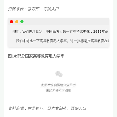
资料来源：教育部、育娲人口
同时，我们也注意到，中国高考人数一直在持续变化，2011年高考报名
  我们来对比一下高等教育毛入学率。这一指标是指高等教育在学人
图14:部分国家高等教育毛入学率
资料来源：世界银行、日本文部省、育娲人口