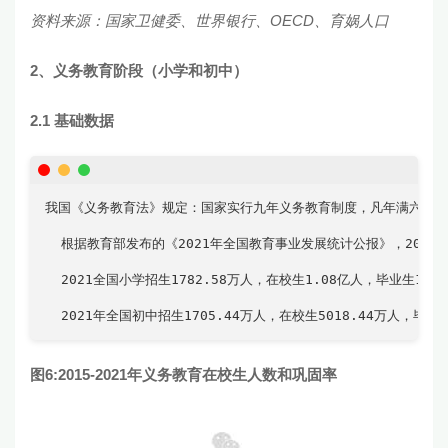
资料来源：国家卫健委、世界银行、OECD、育娲人口
2、义务教育阶段（小学和初中）
2.1 基础数据
我国《义务教育法》规定：国家实行九年义务教育制度，凡年满六周岁
  根据教育部发布的《2021年全国教育事业发展统计公报》，2021年全
  2021全国小学招生1782.58万人，在校生1.08亿人，毕业生17
  2021年全国初中招生1705.44万人，在校生5018.44万人，毕业
图6:2015-2021年义务教育在校生人数和巩固率