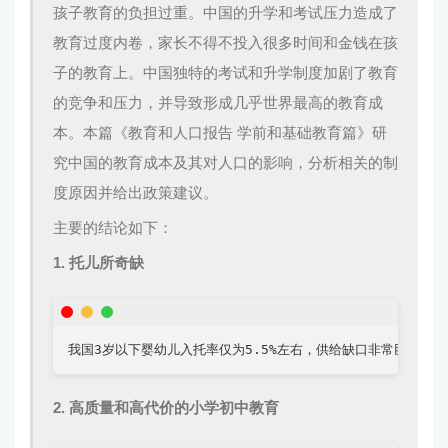
孩子教育的负担过重。中国的升学和考试压力造成了
教育过度内卷，家长不得不投入很多时间和金钱在孩
子的教育上。中国独特的考试和升学制度加剧了教育
的竞争和压力，并导致形成几乎世界最高的教育成
本。本篇《教育和人口报告 学前和基础教育篇》研
究中国的教育成本及其对人口的影响，分析相关的制
度原因并给出政策建议。
主要的结论如下：
1. 托儿所奇缺
我国3岁以下婴幼儿入托率仅为5.5%左右，供给缺口非常巨大，
2. 高质量和高代价的小学初中教育