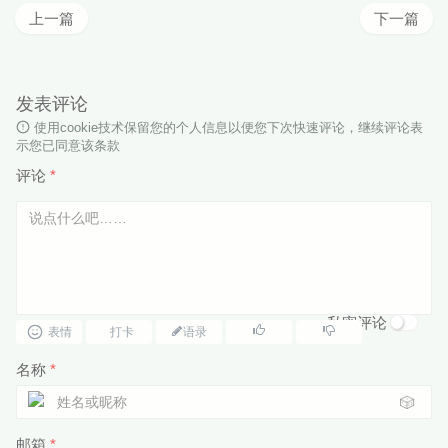
上一篇
下一篇
发表评论
使用cookie技术保留您的个人信息以便您下次快速评论，继续评论表
示您已同意该条款
评论
*
私密评论
表情
打卡
语录
名称
*
🎲
邮箱
*