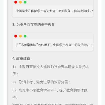
中国学生在国际学生能力测评中名列前茅，但与此同时，中国学生
3. 为高考而存在的高中教育
在“高考指挥棒”的作用下，中国学生在高中阶段的学习主要目的
4. 政策建议
1） 由政府直接投入或鼓励社会资本建设大量托儿
所；
2） 取消中考，避免过早的教育分层；
3） 缩短中小学教育学制2年，提升教育的整体效
率。