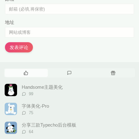
地址
发表评论
热
最
随
门
新
机
文
评
文
Handsome主题美化
章
论
章
评
99
论
数：
字体美化-Pro
评
75
论
数：
分享三款Typecho后台模板
评
64
论