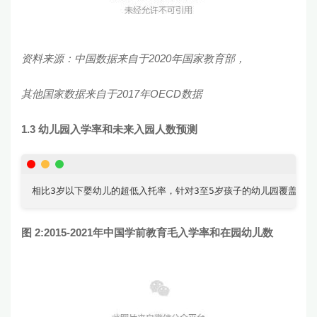
资料来源：中国数据来自于2020年国家教育部，
其他国家数据来自于2017年OECD数据
1.3 幼儿园入学率和未来入园人数预测
相比3岁以下婴幼儿的超低入托率，针对3至5岁孩子的幼儿园覆盖率则要
图 2:2015-2021年中国学前教育毛入学率和在园幼儿数