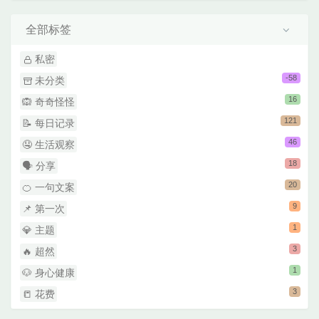
全部标签
私密
-58
未分类
16
🙉 奇奇怪怪
121
📝 每日记录
46
🤤 生活观察
18
🗣 分享
20
🍊 一句文案
9
📌 第一次
1
💎 主题
3
🔥 超然
1
🐶 身心健康
3
📒 花费