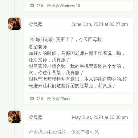
窗挡住月色 贪恋的交集
0
发自Windows 10
在浮语虚词中交映
忙碌的身影 慢慢的长夜
去匆匆地留下感情
声色太慌张 你眼神逃避
凛晟蓝
June 11th, 2024 at 06:27 pm
却如此地令人着迷
为何总留恋这种 暧昧的迷离
曾经多少个牵肠拉扯不舍夜晚
受不了了，今天回母校
📝 每日记录
到现在热情褪成陌路的感叹
何必拿真心与寂寞去纠缠
看望老师
几人份的畅谈 道三两句晚安
加好友的时候，马振国老师在那里笑着说，呦，
惹多情的遐想 却轻易地走散
还斯文孙，我真服了
情意绵绵总与见异思迁为难
总是不能抵抗你信手的晚安
跟马燕玲老师合照，我的手机背景图是个女的，
执迷与你忽远忽近烂桥段
哟，你这个背景，我真服了
迂回一句晚安 多情人却自找难堪
跟张莹老师就特别有意思，本来还能再聊会的,校
声色太慌张 你眼神逃避
却如此地令人着迷
长进来让我们这些探望的赶紧走，我真服了
为何总留恋这种 暧昧的迷离
曾经多少个牵肠拉扯不舍夜晚
0
发自iPhone
到现在热情褪成陌路的感叹
何必拿真心与寂寞去纠缠
几人份的畅谈 道三两句晚安
惹多情的遐想 却轻易地走散
凛晟蓝
May 31st, 2024 at 10:00 pm
情意绵绵总与见异思迁为难
总是不能抵抗你信手的晚安
执迷与你忽远忽近烂桥段
此条为私密说说，仅发布者可见
迂回一句晚安 多情人却自找难堪