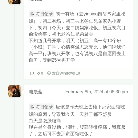
初一有场（去yinping四爷爷家里吃
📝 每日记录
饭），初二有场，初三去老爸仁兄弟家先小聚一
下，初四（今天）去二姨妈家吃饭。初五初六目
前没啥事，初七老爸仁兄弟聚会
不知道几号开学，明天（初五）高一有10个班
（小班）开学，心情突然忐忑无比，他们说我们
高一平行班初八开学，也有说初八是自愿回去上
自习，等到25号再开学
0
发自Windows 10
凛晟蓝
February 8th, 2024 at 06:30 pm
应该是昨天晚上去楼下那家面馆吃
📝 每日记录
饭的原因，导致我今天一天肚子都不舒服
白天是腹胀腹痛
现在是全身没劲，想吐，腹部轻微疼痛，我真服
了，之后可不去那家面馆吃饭了