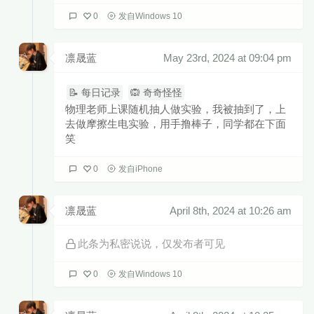
几人份的畅谈 道三两句晚安
惹多情的遐想 却轻易地走散
0
发自Windows 10
情意绵绵总与见异思迁为难
总是不能抵抗你信手的晚安
执迷与你忽远忽近烂桥段
凛晟蓝
May 23rd, 2024 at 09:04 pm
迂回一句晚安 多情人却自找难堪
迂回一句晚安 多情的人始终难堪
总策划：唐晶晶
📝 每日记录
🙉 奇奇怪怪
制作人：关天天
监 制：姚政、余竑龍
物理老师上课随机抽人做实验，我被抽到了，上
企 划：牛雪吟/陈尚禔
去做摩擦生电实验，用手撸棒子，同学都在下面
统 筹：袁晓童
混 音：刘城函
笑
吉 他：关天天
伴 唱：俞建明
0
发自iPhone
网易云音乐特别企划“星辰集”
凛晟蓝
April 8th, 2024 at 10:26 am
此条为私密说说，仅发布者可见
0
发自Windows 10