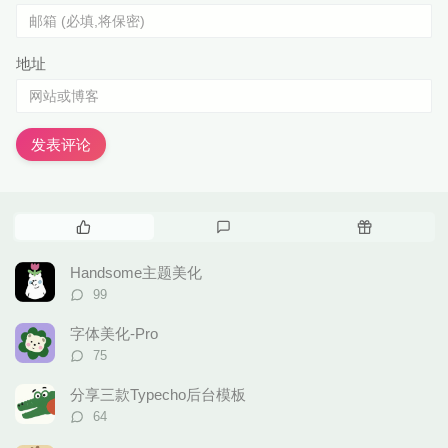
地址
发表评论
热
最
随
门
新
机
文
评
文
Handsome主题美化
章
论
章
评
99
论
数：
字体美化-Pro
评
75
论
数：
分享三款Typecho后台模板
评
64
论