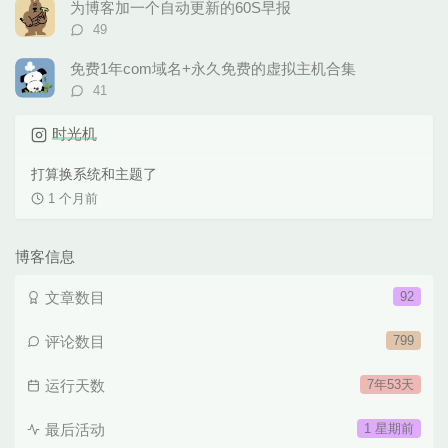
数：
为博客加一个自动更新的60S早报
评
49
论
数：
免费1年com域名+永久免费的虚拟主机合集
评
41
论
数：
时光机
打算换系统和主题了
1 个月前
博客信息
文章数目
92
评论数目
799
运行天数
7年53天
最后活动
1 星期前