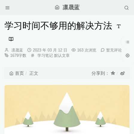
凛晟蓝
学习时间不够用的解决方法
博
发
凛晟蓝
2023 年 03 月 12 日
163 次浏览
暂无评论
主：
布
分
1679字数
学习笔记
默认文章
时
类：
间：
首页
正文
分享到：